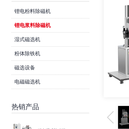
锂电粉料除磁机
锂电浆料除磁机
湿式磁选机
粉体除铁机
磁选设备
电磁磁选机
热销产品